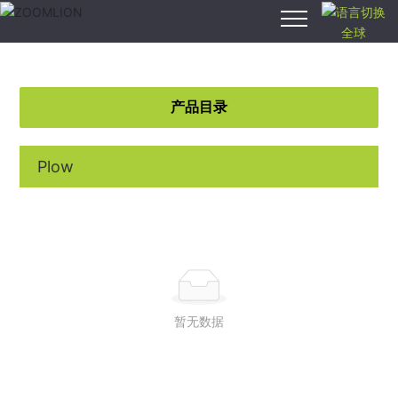
全球
安博anbo（中
国）,安博anbo
产品目录
（中国）
产品中心
Plow
智慧农业
新闻中心
暂无数据
关于我们
服务支持