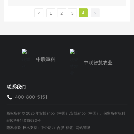
4
<
1
2
3
>
中联重科
中联智慧农业
联系我们
400-800-5151
版权所有 © 2025 年安博anbo（中国）,安博anbo（中国）。保留所有权利
皖ICP备14018633号
隐私条款
技术支持：
中企动力
合肥
标签
网站管理