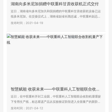
湖南向多米尼加捐赠中联重科甘蔗收获机正式交付
近日，湖南省向多米尼加共和国捐赠的中联重科甘蔗收获机设备已运
抵多米尼加。在交接仪式上，湖南省副省长隋忠诚，中联重科副总
裁、中联农机董事长、CEO熊焰明等通过视频连线，与多米尼加前总
发布时间：2021-04-19
统梅西亚、农业部部长克鲁斯、中国驻多米尼加大使张润等一同出席
见证。
智慧赋能 收获未来——中联重科人工智能联合收割
机量产下线
近日，在中联重科开封工业园，中联重科人工智能联合收割机缓缓驶
下专用生产线，标志着该产品从实验验证阶段进入全面量产的新阶
段。
发布时间：2021-04-12