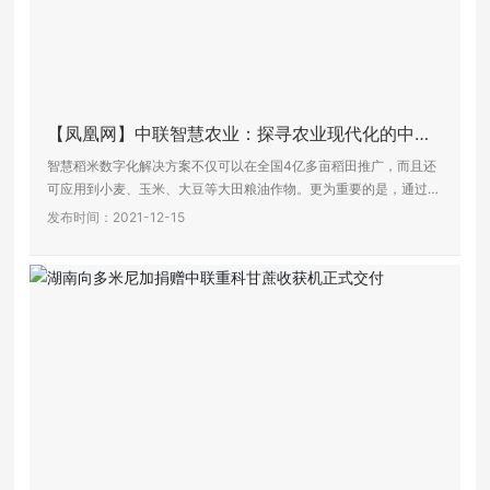
【凤凰网】中联智慧农业：探寻农业现代化的中国
道路
智慧稻米数字化解决方案不仅可以在全国4亿多亩稻田推广，而且还
可应用到小麦、玉米、大豆等大田粮油作物。更为重要的是，通过数
字技术革命，可以从根本上解放劳动生产力，同时解决农产品质量安
发布时间：2021-12-15
全问题，进而找到大国小农条件下实现农业现代化的中国道路。