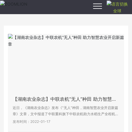
全球
安博anbo（中
国）,安博anbo
（中国）
产品中心
智慧农业
新闻中心
【湖南农业杂志】中联农机“无人”种田 助力智慧农
关于我们
业开启新篇章
近日，《湖南农业杂志》发布《“无人”种田，湖南智慧农业开启新篇
章》文章，文中报道了中联重科旗下中联农机助力水稻生产全程机械
化、数字化、智能化，以标志性的“无人”驾驶种田科技，引领智慧农
发布时间：2022-01-17
服务支持
业发展。