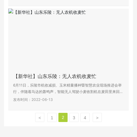
【新华社】山东乐陵：无人农机收麦忙
6月11日，乐陵市机收减损、玉米精量播种暨智慧农业现场推进会举
行，伴随着马达的轰鸣声，智能无人驾驶小麦收割机在麦田里来回穿
梭，按照既定路线进行实现自动行进、实时监测的精准作业。相比普
发布时间：2022-06-13
通联合收割机，无人收割机的速度提升了20%，实现小麦机收损失率
降至1%以内，具有省工、减损、提效、降耗四大优势。
2
<
1
3
4
>