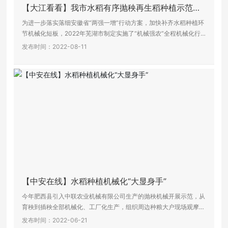
【大江看看】我市水稻有序抛秧再生稻种植示范取
得实效
为进一步落实落细安徽省“两强一增”行动方案，加快补齐水稻种植环
节机械化短板，2022年芜湖市制定实施了“机械强农”全程机械化行
动，在全市示范推广了近百台中联重科水稻有序抛秧机，完成3万亩
发布时间：2022-08-11
水稻抛秧种植。
【中安在线】水稻种植机械化“大显身手”
今年肥西县引入中联农业机械有限公司生产的抛秧机械开展示范，从
育秧到插秧全部机械化、工厂化生产，组织周边种粮大户现场观摩，
把先进的农业生产技术通过合作社的示范推广开来。
发布时间：2022-06-21