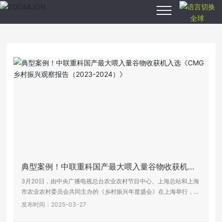
全球
安博anbo（中
国）,安博anbo
（中国）
产品中心
智慧农业
新闻中心
典型案例！中联重科国产最大喂入量谷物收获机入
关于我们
选《CMG乡村振兴观察报告（2023-2024）》
3月20日，由中央广播电视总台农业农村节目中心、上海总站和上海
市农业农村委员会共同主办的《乡村振兴年度盛会》在上海举行，中
联农机联席总经理霍晓峰受邀出席活动，并与现场嘉宾共同“点亮乡
发布时间：2025-03-27
服务支持
村振兴之路”。《CMG乡村振兴观察报告(2023-2024)》同日发布。