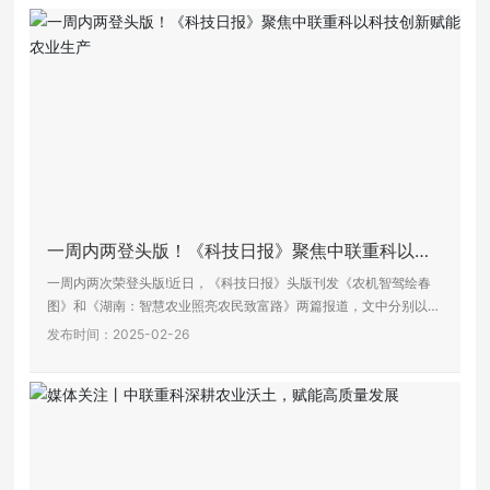
中联重科以国产最大喂入量的智能谷物联合收获机，成功入选“农业
增效益”方向的典型案例。
加入我们
一周内两登头版！《科技日报》聚焦中联重科以科
技创新赋能农业生产
一周内两次荣登头版!近日，《科技日报》头版刊发《农机智驾绘春
图》和《湖南：智慧农业照亮农民致富路》两篇报道，文中分别以中
联重科智能农机和中联智慧农业为典型案例，展示公司通过科技创
发布时间：2025-02-26
新，助力春耕生产提质增效。以下是两次报道节选。