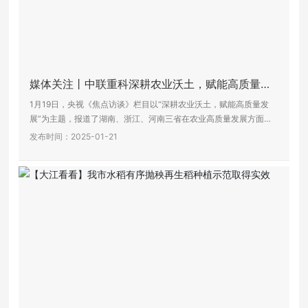
媒体关注丨中联重科深耕农业沃土，赋能高质量发
展
1月19日，央视《焦点访谈》栏目以“深耕农业沃土，赋能高质量发
展”为主题，报道了湖南、浙江、河南三省在农业高质量发展方面取
得的显著成效。其中重点关注了由中联重科作为牵头单位的湖南智能
发布时间：2025-01-21
农机创新研发中心，在丘陵山区适用小型机械以及智能化等农机装备
短板领域所取得的科技创新成果。