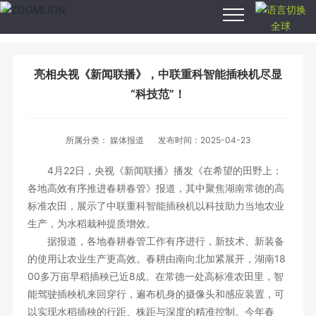
全球
安博anbo（中
国）,安博anbo
亮相央视《新闻联播》，中联重科智能插秧机尽显
（中国）
“科技范”！
产品中心
所属分类： 媒体报道
发布时间：2025-04-23
4月22日，央视《新闻联播》播发《在希望的田野上：
智慧农业
各地高效有序推进春耕春管》报道，其中聚焦湖南常德的高
标准农田，展示了中联重科智能插秧机以科技助力当地农业
新闻中心
生产，为水稻栽种提质增效。
据报道，各地春耕春管工作有序进行，新技术、新装备
关于我们
的使用让农业生产更高效。春耕由南向北加紧展开，湖南18
00多万亩早稻插秧已近8成。在常德一处高标准农田里，智
能驾驶插秧机来回穿行，遍布机身的摄像头和感应装置，可
服务支持
以实现水稻插秧的行距、株距与深度的精准控制。今年春