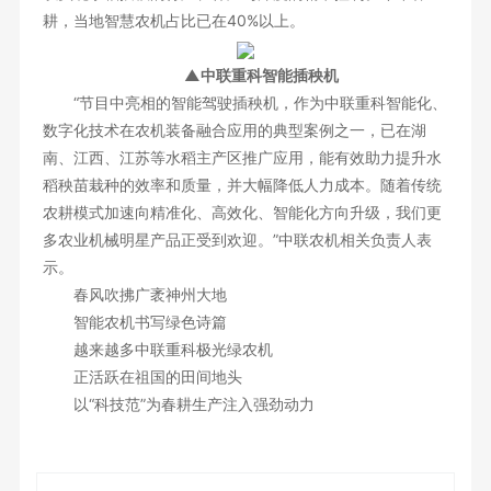
耕，当地智慧农机占比已在40%以上。
加入我们
▲中联重科智能插秧机
“节目中亮相的智能驾驶插秧机，作为中联重科智能化、
数字化技术在农机装备融合应用的典型案例之一，已在湖
南、江西、江苏等水稻主产区推广应用，能有效助力提升水
稻秧苗栽种的效率和质量，并大幅降低人力成本。随着传统
农耕模式加速向精准化、高效化、智能化方向升级，我们更
多农业机械明星产品正受到欢迎。”中联农机相关负责人表
示。
春风吹拂广袤神州大地
智能农机书写绿色诗篇
越来越多中联重科极光绿农机
正活跃在祖国的田间地头
以“科技范”为春耕生产注入强劲动力