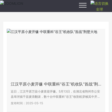
全球
安博anbo（中
国）,安博anbo
（中国）
产品中心
智慧农业
新闻中心
江汉平原小麦开镰 中联重科“谷王”机收队“首战”荆
关于我们
楚大地
近日，江汉平原万亩小麦喜迎开镰。5月13日，在湖北省荆州市公安
县埠河镇千亩麦浪翻滚，数十台中联重科“谷王”收割机穿梭其中开镰
收获。
发布时间：2025-05-15
服务支持