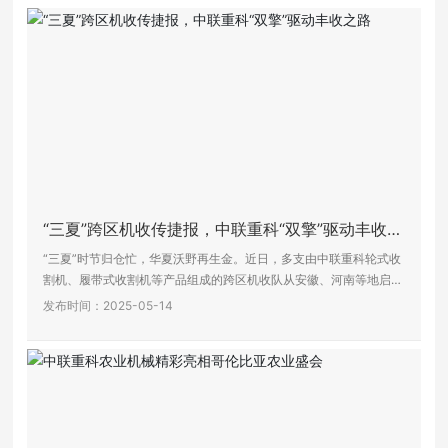
加入我们
“三夏”跨区机收传捷报，中联重科“双擎”驱动丰收之
路
“三夏”时节归仓忙，华夏沃野再生金。近日，多支由中联重科轮式收
割机、履带式收割机等产品组成的跨区机收队从安徽、河南等地启
程，开启了今年的“三夏”征程。
发布时间：2025-05-14