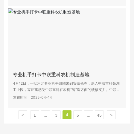
专业机手打卡中联重科农机制造基地
4月12日，一批河北专业机手组团来到安徽芜湖，深入中联重科芜湖
工业园，零距离感受中联重科在农机“智”造方面的硬核实力。中联农
机联席总经理霍晓峰及各部门负责人陪同接待。
发布时间：2025-04-14
4
<
1
...
3
5
...
45
>