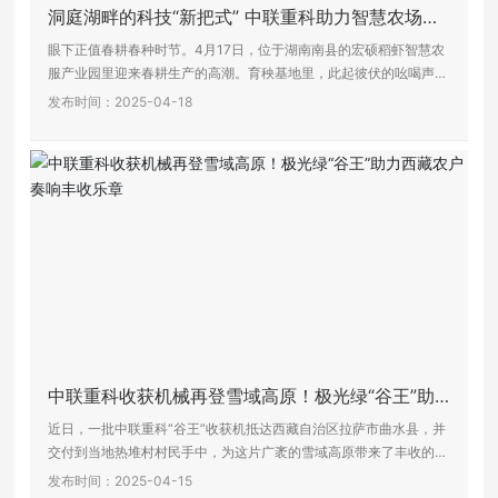
洞庭湖畔的科技“新把式” 中联重科助力智慧农场春
耕提速
眼下正值春耕春种时节。4月17日，位于湖南南县的宏硕稻虾智慧农
服产业园里迎来春耕生产的高潮。育秧基地里，此起彼伏的吆喝声、
机械轰鸣声交织在一起。工人们手脚麻利地将一捆捆绿油油的“苗毯”
发布时间：2025-04-18
搬至插秧机上。随后，满载秧苗的插秧机陆续奔赴田间开展春种作
业。
中联重科收获机械再登雪域高原！极光绿“谷王”助
力西藏农户奏响丰收乐章
近日，一批中联重科“谷王”收获机抵达西藏自治区拉萨市曲水县，并
交付到当地热堆村村民手中，为这片广袤的雪域高原带来了丰收的新
希望。
发布时间：2025-04-15