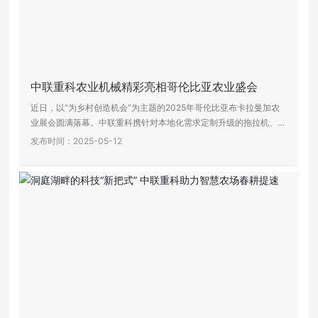
中联重科农业机械精彩亮相哥伦比亚农业盛会
近日，以“为乡村创造机会”为主题的2025年哥伦比亚布卡拉曼加农
业展会圆满落幕。中联重科携针对本地化需求定制升级的拖拉机、收
获机械等智能农机装备亮相展会，受到高度关注。
发布时间：2025-05-12