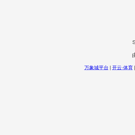
S
万象城平台
|
开云·体育