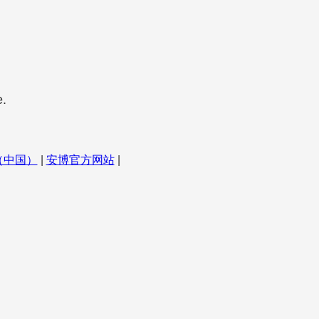
e.
。
（中国）
|
安博官方网站
|