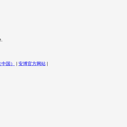
e.
。
（中国）
|
安博官方网站
|