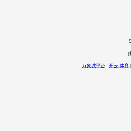
S
万象城平台
|
开云·体育